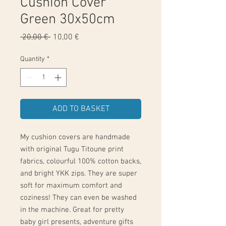
Cushion Cover
Green 30x50cm
Regular
Sale
 20,00 € 
10,00 €
Price
Price
Quantity
*
ADD TO BASKET
My cushion covers are handmade
with original Tugu Titoune print
fabrics, colourful 100% cotton backs,
and bright YKK zips. They are super
soft for maximum comfort and
coziness! They can even be washed
in the machine. Great for pretty
baby girl presents, adventure gifts